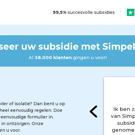
3319744
99,5%
succesvolle subsidies
seer uw subsidie met Simpel
Al
38.000 klanten
gingen u voor!
er of isolatie? Dan bent u op
Ik ben 
 heel eenvoudig regelen. Doe
van Simp
 eenvoudige formulier in.
subsid
 in ontzorgen. Onze
genomen
en u voor.