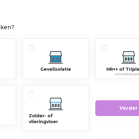
cken?
Gevelisolatie
HR++ of Triple
inclusief kozij
Verder
Zolder- of
vlieringvloer