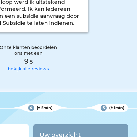
rloop werd ik uitstekend
De Quatt w
formeerd. Ik kan iedereen
geïnsta
n een subsidie aanvraag door
installatie
 Subsidie te laten indienen.
Onze klanten beoordelen
ons met een
9
,8
bekijk alle reviews
4
(± 5min)
5
(± 1min)
Uw overzicht