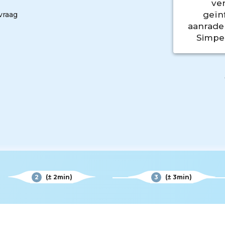
ve
geïn
vraag
aanrade
Simpel
2
(± 2min)
3
(± 3min)