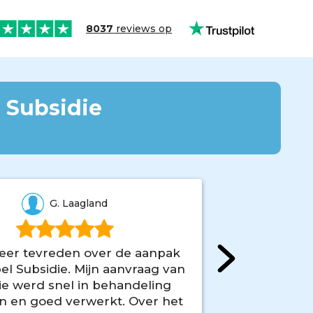
8037
reviews op
 Subsidie
G. Laagland
zeer tevreden over de aanpak
Heel ee
el Subsidie. Mijn aanvraag van
Subsidie
ie werd snel in behandeling
binnen 14 
 en goed verwerkt. Over het
binnen een